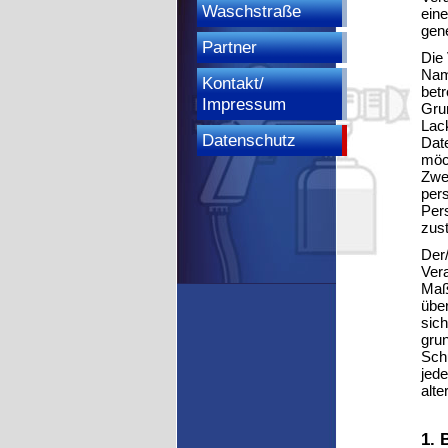
Waschstraße
eine
gene
Partner
Die
Nam
Kontakt/
betr
Impressum
Gru
Lac
Datenschutz
Dat
möc
Zwe
per
Pers
zus
Der/
Vera
Maß
übe
sic
grun
Sch
jed
alte
1. 