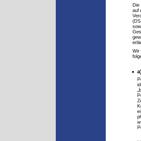
Die
auf 
Ver
(DS
sowo
Gesc
gewä
erlä
Wir
folg
a
P
i
„
P
Z
K
e
p
w
P