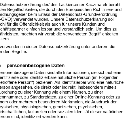
 Datenschutzerklärung der/ des Lackiercenter Kaczmarek beruht
den Begrifflichkeiten, die durch den Europäischen Richtlinien- und
ordnungsgeber beim Erlass der Datenschutz-Grundverordnung
-GVO) verwendet wurden. Unsere Datenschutzerklärung soll
hl für die Öffentlichkeit als auch für unsere Kunden und
häftspartner einfach lesbar und verständlich sein. Um dies zu
hrleisten, möchten wir vorab die verwendeten Begrifflichkeiten
utern.
 verwenden in dieser Datenschutzerklärung unter anderem die
enden Begriffe:
) personenbezogene Daten
ersonenbezogene Daten sind alle Informationen, die sich auf eine
dentifizierte oder identifizierbare natürliche Person (im Folgenden
betroffene Person“) beziehen. Als identifizierbar wird eine natürliche
erson angesehen, die direkt oder indirekt, insbesondere mittels
uordnung zu einer Kennung wie einem Namen, zu einer
ennnummer, zu Standortdaten, zu einer Online-Kennung oder zu
inem oder mehreren besonderen Merkmalen, die Ausdruck der
hysischen, physiologischen, genetischen, psychischen,
irtschaftlichen, kulturellen oder sozialen Identität dieser natürlichen
erson sind, identifiziert werden kann.