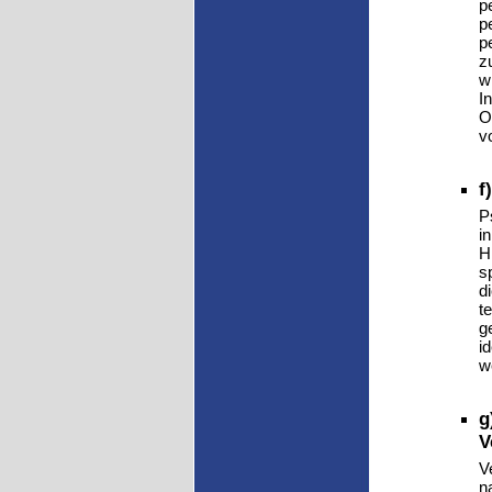
p
p
p
z
w
I
O
v
f
P
i
H
s
d
t
g
i
w
g
V
V
n