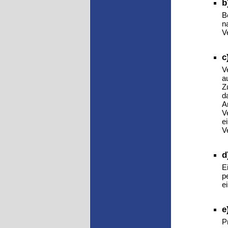
b
B
n
V
c
V
a
Z
d
A
V
e
V
d
E
p
e
e
P