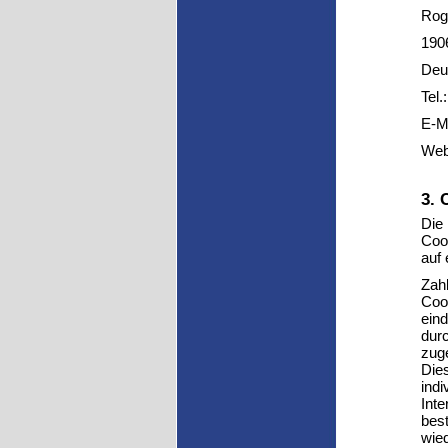
Rog
190
Deu
Tel
E-M
Web
3. 
Die
Cook
auf
Zahl
Cook
eind
dur
zug
Dies
indi
Inte
bes
wied