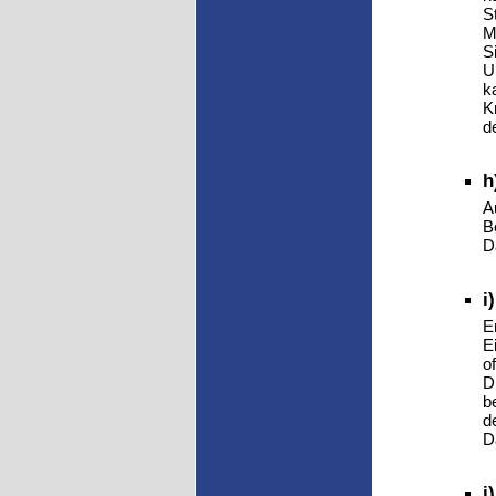
S
M
S
U
k
K
d
h
A
B
D
i
E
E
o
D
b
d
D
j