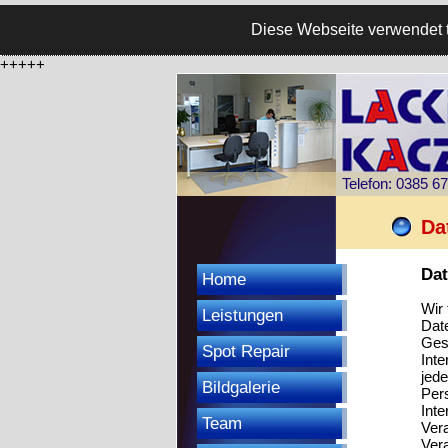
Diese Webseite verwendet t
+++++
Telefon: 0385 6
Da
Dat
Home
Wir
Leistungen
Date
Ges
Spot Repair
Inte
jed
Bildgalerie
Per
Int
Team
Vera
Vera