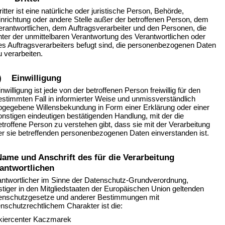
ritter ist eine natürliche oder juristische Person, Behörde,
inrichtung oder andere Stelle außer der betroffenen Person, dem
erantwortlichen, dem Auftragsverarbeiter und den Personen, die
nter der unmittelbaren Verantwortung des Verantwortlichen oder
es Auftragsverarbeiters befugt sind, die personenbezogenen Daten
u verarbeiten.
) Einwilligung
inwilligung ist jede von der betroffenen Person freiwillig für den
estimmten Fall in informierter Weise und unmissverständlich
bgegebene Willensbekundung in Form einer Erklärung oder einer
onstigen eindeutigen bestätigenden Handlung, mit der die
etroffene Person zu verstehen gibt, dass sie mit der Verarbeitung
er sie betreffenden personenbezogenen Daten einverstanden ist.
Name und Anschrift des für die Verarbeitung
antwortlichen
antwortlicher im Sinne der Datenschutz-Grundverordnung,
tiger in den Mitgliedstaaten der Europäischen Union geltenden
enschutzgesetze und anderer Bestimmungen mit
nschutzrechtlichem Charakter ist die:
kiercenter Kaczmarek