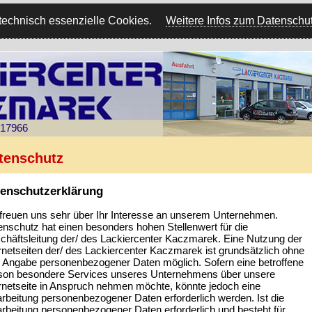
echnisch essenzielle Cookies.
Weitere Infos zum Datenschu
717966
tenschutz
enschutzerklärung
 freuen uns sehr über Ihr Interesse an unserem Unternehmen.
nschutz hat einen besonders hohen Stellenwert für die
chäftsleitung der/ des Lackiercenter Kaczmarek. Eine Nutzung der
rnetseiten der/ des Lackiercenter Kaczmarek ist grundsätzlich ohne
e Angabe personenbezogener Daten möglich. Sofern eine betroffene
son besondere Services unseres Unternehmens über unsere
ernetseite in Anspruch nehmen möchte, könnte jedoch eine
rbeitung personenbezogener Daten erforderlich werden. Ist die
rbeitung personenbezogener Daten erforderlich und besteht für