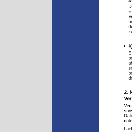
D
E
V
u
d
z
k
E
b
a
s
b
d
2. 
Ver
Ver
sons
Dat
date
Lac