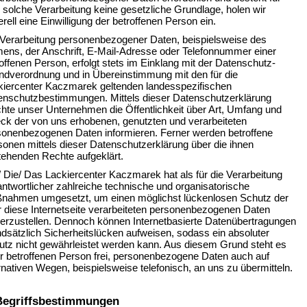
 solche Verarbeitung keine gesetzliche Grundlage, holen wir
rell eine Einwilligung der betroffenen Person ein.
 Verarbeitung personenbezogener Daten, beispielsweise des
ens, der Anschrift, E-Mail-Adresse oder Telefonnummer einer
offenen Person, erfolgt stets im Einklang mit der Datenschutz-
ndverordnung und in Übereinstimmung mit den für die
kiercenter Kaczmarek geltenden landesspezifischen
enschutzbestimmungen. Mittels dieser Datenschutzerklärung
hte unser Unternehmen die Öffentlichkeit über Art, Umfang und
ck der von uns erhobenen, genutzten und verarbeiteten
sonenbezogenen Daten informieren. Ferner werden betroffene
onen mittels dieser Datenschutzerklärung über die ihnen
tehenden Rechte aufgeklärt.
 Die/ Das Lackiercenter Kaczmarek hat als für die Verarbeitung
ntwortlicher zahlreiche technische und organisatorische
nahmen umgesetzt, um einen möglichst lückenlosen Schutz der
r diese Internetseite verarbeiteten personenbezogenen Daten
herzustellen. Dennoch können Internetbasierte Datenübertragungen
dsätzlich Sicherheitslücken aufweisen, sodass ein absoluter
utz nicht gewährleistet werden kann. Aus diesem Grund steht es
er betroffenen Person frei, personenbezogene Daten auch auf
rnativen Wegen, beispielsweise telefonisch, an uns zu übermitteln.
Begriffsbestimmungen