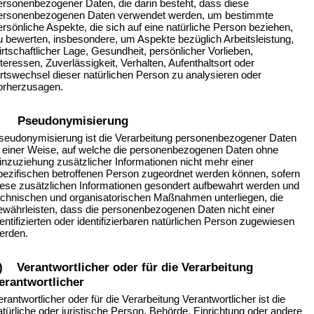
ersonenbezogener Daten, die darin besteht, dass diese
ersonenbezogenen Daten verwendet werden, um bestimmte
ersönliche Aspekte, die sich auf eine natürliche Person beziehen,
u bewerten, insbesondere, um Aspekte bezüglich Arbeitsleistung,
irtschaftlicher Lage, Gesundheit, persönlicher Vorlieben,
nteressen, Zuverlässigkeit, Verhalten, Aufenthaltsort oder
rtswechsel dieser natürlichen Person zu analysieren oder
orherzusagen.
) Pseudonymisierung
seudonymisierung ist die Verarbeitung personenbezogener Daten
n einer Weise, auf welche die personenbezogenen Daten ohne
inzuziehung zusätzlicher Informationen nicht mehr einer
pezifischen betroffenen Person zugeordnet werden können, sofern
iese zusätzlichen Informationen gesondert aufbewahrt werden und
echnischen und organisatorischen Maßnahmen unterliegen, die
ewährleisten, dass die personenbezogenen Daten nicht einer
dentifizierten oder identifizierbaren natürlichen Person zugewiesen
erden.
) Verantwortlicher oder für die Verarbeitung
erantwortlicher
erantwortlicher oder für die Verarbeitung Verantwortlicher ist die
atürliche oder juristische Person, Behörde, Einrichtung oder andere